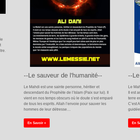
de
t
tre.
--Le sauveur de l’humanité--
--L
Le Mahdi est une sainte personne, héritier et
Le Mah
descendant du Prophète de l’Islam (Paix sur lui). Il
Il est 
vient en nos temps obscurs où le doute s’est emparé
terre e
de tous les esprits. Allah l’envoie pour sauver les
C’est 
hommes de leur détresse....
guidée 
En Savoir +
En S