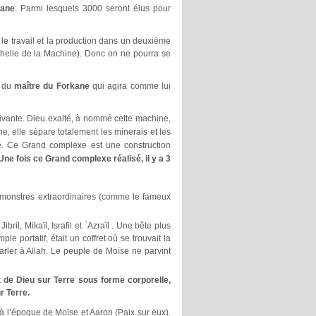
kane
. Parmi lesquels 3000 seront élus pour
le travail et la production dans un deuxième
chelle de la Machine). Donc on ne pourra se
n du
maître du Forkane
qui agira comme lui
ivante. Dieu exalté, à nommé cette machine,
e, elle sépare totalement les minerais et les
ié. Ce Grand complexe est une construction
Une fois ce Grand complexe réalisé, il y a 3
n monstres extraordinaires (comme le fameux
il, Mikaïl, Israfil et `Azraïl . Une bête plus
le portatif, était un coffret où se trouvait la
arler à Allah. Le peuple de Moïse ne parvint
t de Dieu sur Terre sous forme corporelle,
r Terre.
 à l’époque de Moïse et Aaron (Paix sur eux).