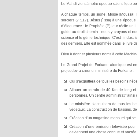
Le Mahdi vient à notre époque scientifique po
A chaque temps, un signe. Moïse [Moussa] lut
sorciers (7 :117). Jésus [`Issa] à une époque
d’éloquence : le Prophète (P) leur récite un
guide au droit chemin : nous y croyons et no
science et le génie technique. C’est l’industr
des derniers. Elle est nommée dans le livre d
Dieu à donner plusieurs noms à cette Machine
Le Grand Projet du Forkane atomique est en r
projet devra créer un ministère du Forkane :
Qui s’acquittera de tous les besoins néce
Allouer un terrain de 40 Km de long et
personnes. Un centre administratif ainsi 
Le ministère s’acquittera de tous les bes
végétaux. La construction de bassins, de
Création d’un magasine mensuel qui se
Création d’une émission télévisée pour 
deviennent une chose connue et ancrée au 