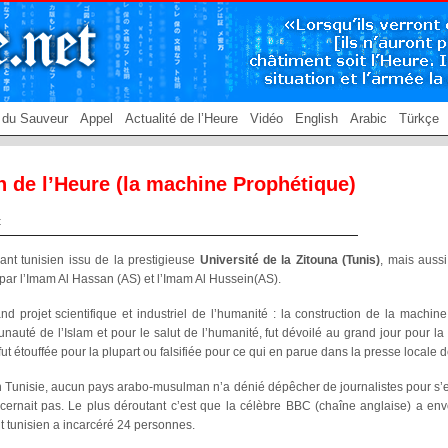
 du Sauveur
Appel
Actualité de l’Heure
Vidéo
English
Arabic
Türkçe
n de l’Heure (la machine Prophétique)
t
nt tunisien issu de la prestigieuse
Université de la Zitouna (Tunis)
, mais aussi
ar l’Imam Al Hassan (AS) et l’Imam Al Hussein(AS).
nd projet scientifique et industriel de l’humanité : la construction de la machin
auté de l’Islam et pour le salut de l’humanité, fut dévoilé au grand jour pour la 
fut étouffée pour la plupart ou falsifiée pour ce qui en parue dans la presse locale 
 Tunisie, aucun pays arabo-musulman n’a dénié dépêcher de journalistes pour s’enq
ncernait pas. Le plus déroutant c’est que la célèbre BBC (chaîne anglaise) a env
 tunisien a incarcéré 24 personnes.