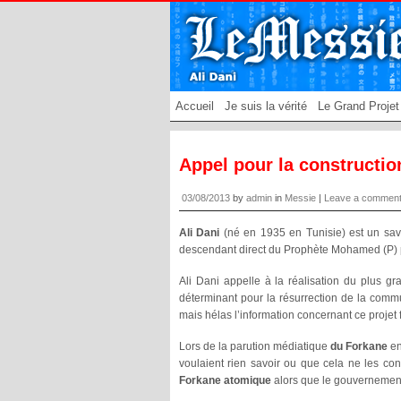
Accueil
Je suis la vérité
Le Grand Projet
Appel pour la constructio
03/08/2013
by
admin
in
Messie
|
Leave a commen
Ali Dani
(né en 1935 en Tunisie) est un sava
descendant direct du Prophète Mohamed (P) p
Ali Dani appelle à la réalisation du plus gra
déterminant pour la résurrection de la commun
mais hélas l’information concernant ce projet 
Lors de la parution médiatique
du Forkane
en
voulaient rien savoir ou que cela ne les co
Forkane atomique
alors que le gouvernement