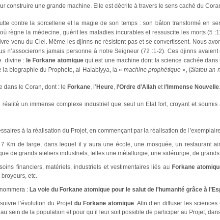
ur construire une grande machine. Elle est décrite à travers le sens caché du Cora
te contre la sorcellerie et la magie de son temps : son bâton transformé en ser
 où règne la médecine, guérit les maladies incurables et ressuscite les morts (5 :1
 Livre venu du Ciel. Même les djinns ne résistent pas et se convertissent. Nous av
us n’associerons jamais personne à notre Seigneur (72 :1-2). Ces djinns avaient c
ie divine :
le Forkane atomique
qui est une machine dont la science cachée dans 
e la biographie du Prophète, al-Halabiyya, la «
machine prophétique
», (
âlatou an
 dans le Coran, dont : le
Forkane
, l’
Heure
,
l’Ordre d’Allah
et
l’Immense Nouvelle
éalité un immense complexe industriel que seul un Etat fort, croyant et soumis à
ssaires à la réalisation du Projet, en commençant par la réalisation de l’exemplaire
 7 Km de large, dans lequel il y aura une école, une mosquée, un restaurant ai
que de grands ateliers industriels, telles une métallurgie, une sidérurgie, de gran
oins financiers, matériels, industriels et vestimentaires liés au
Forkane atomiqu
 broyeurs, etc.
 nommera :
La voie du Forkane atomique pour le salut de l’humanité grâce à l’Es
suivre l’évolution du Projet
du Forkane atomique
. Afin d’en diffuser les sciences
sein de la population et pour qu’il leur soit possible de participer au Projet, dans