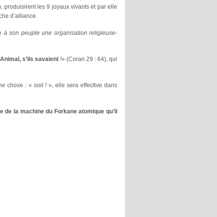
 produisirent les 9 joyaux vivants et par elle
che d’alliance.
ne à son peuple une organisation religieuse-
’Animal, s’ils savaient
!
» (Coran 29 : 64), qui
 une chose : «
soit !
», elle sera effective dans
ire de la machine du Forkane atomique qu’il