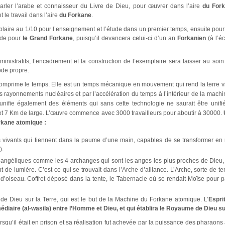
arler l’arabe et connaisseur du Livre de Dieu, pour œuvrer dans l’aire
du For
 le travail dans l’aire
du Forkane
.
laire au 1/10 pour l’enseignement et l’étude dans un premier temps, ensuite pour 
ide pour
le Grand Forkane
, puisqu’il devancera celui-ci d’un an
Forkanien
(à l’é
istratifs, l’encadrement et la construction de l’exemplaire sera laisser au soi
ode propre.
mprime le temps. Elle est un temps mécanique en mouvement qui rend la terre v
s rayonnements nucléaires et par l’accélération du temps à l’intérieur de la machin
unifie également des éléments qui sans cette technologie ne saurait être unif
et 7 Km de large. L’œuvre commence avec 3000 travailleurs pour aboutir à 30000.
rkane atomique :
es vivants qui tiennent dans la paume d’une main, capables de se transformer e
).
 angéliques comme les 4 archanges qui sont les anges les plus proches de Dieu, Jibr
nt de lumière. C’est ce qui se trouvait dans l’Arche d’alliance. L’Arche, sorte de temp
d’oiseau. Coffret déposé dans la tente, le Tabernacle où se rendait Moïse pour p
t de Dieu sur la Terre, qui est le but de la Machine du Forkane atomique. L’
Espri
ermédiaire (al-wasila) entre l’Homme et Dieu, et qui établira le Royaume de Dieu su
squ’il était en prison et sa réalisation fut achevée par la puissance des pharaons