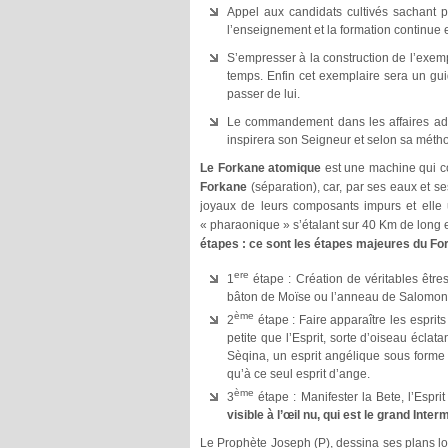
Appel aux candidats cultivés sachant p
l’enseignement et la formation continue et
S’empresser à la construction de l’exemp
temps. Enfin cet exemplaire sera un gu
passer de lui.
Le commandement dans les affaires admin
inspirera son Seigneur et selon sa méth
Le Forkane atomique
est une machine qui co
Forkane
(séparation), car, par ses eaux et se
joyaux de leurs composants impurs et elle 
« pharaonique » s’étalant sur 40 Km de long 
étapes : ce sont les étapes majeures du Fo
ere
1
étape : Création de véritables êtr
bâton de Moïse ou l’anneau de Salomon
ème
2
étape : Faire apparaître les esprits
petite que l’Esprit, sorte d’oiseau éclata
Sèqina, un esprit angélique sous forme 
qu’à ce seul esprit d’ange.
ème
3
étape : Manifester la Bete, l’Espri
visible à l’œil nu, qui est le grand Int
Le Prophète Joseph (P), dessina ses plans lor