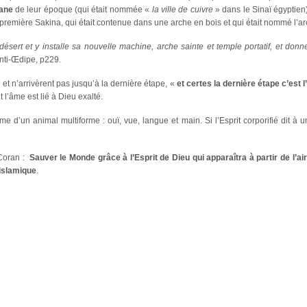
ane
de leur époque (qui était nommée «
la ville de cuivre
» dans le Sinaï égyptien),
a première Sakina, qui était contenue dans une arche en bois et qui était nommé l’ar
ésert et y installe sa nouvelle machine, arche sainte et temple portatif, et don
Anti-Œdipe, p229.
 et n’arrivèrent pas jusqu’à la dernière étape, «
et certes la dernière étape c’est l
t l’âme est lié à Dieu exalté.
rme d’un animal multiforme : ouï, vue, langue et main. Si l’Esprit corporifié dit à
 Coran :
Sauver le Monde grâce à l’Esprit de Dieu qui apparaîtra à partir de l’a
 islamique
.