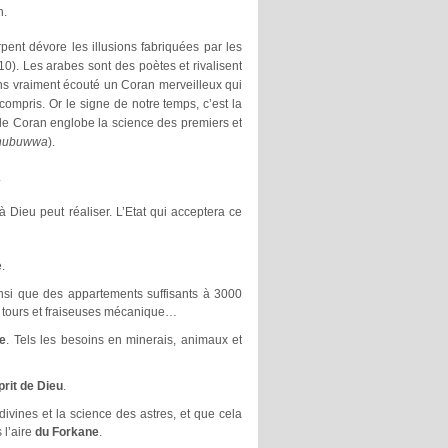
n.
pent dévore les illusions fabriquées par les
10). Les arabes sont des poètes et rivalisent
ons vraiment écouté un Coran merveilleux qui
ompris. Or le signe de notre temps, c’est la
le Coran englobe la science des premiers et
-nubuwwa
).
.
 Dieu peut réaliser. L’Etat qui acceptera ce
.
nsi que des appartements suffisants à 3000
ds tours et fraiseuses mécanique…
e
. Tels les besoins en minerais, animaux et
prit de Dieu
.
 divines et la science des astres, et que cela
 l’aire
du Forkane
.