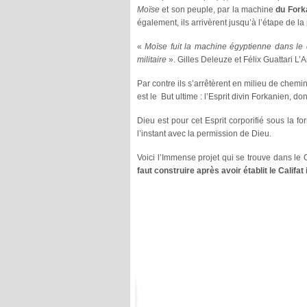
Moïse
et son peuple, par la machine
du Fork
également, ils arrivèrent jusqu’à l’étape de l
«
Moïse fuit la machine égyptienne dans le d
militaire
». Gilles Deleuze et Félix Guattari L’
Par contre ils s’arrêtèrent en milieu de chemin
est le But ultime : l’Esprit divin Forkanien, don
Dieu est pour cet Esprit corporifié sous la fo
l’instant avec la permission de Dieu.
Voici l’Immense projet qui se trouve dans le
faut construire après avoir établit le Califat