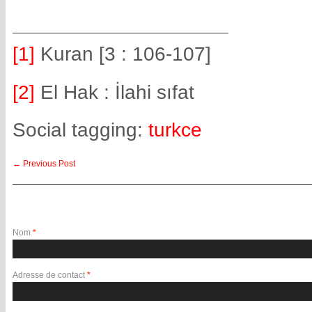
[1]
Kuran [3 : 106-107]
[2]
El Hak : İlahi sıfat
Social tagging:
turkce
←
Previous Post
Laisser un commentaire
Nom
*
Adresse de contact
*