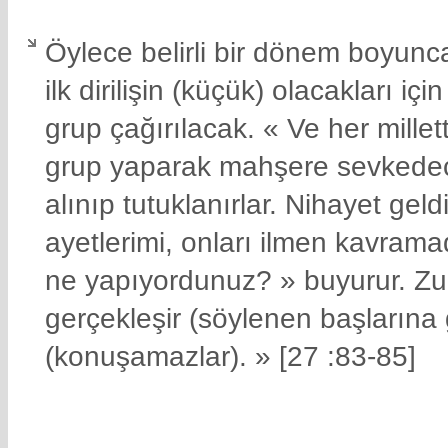
Öylece belirli bir dönem boyunc
ilk dirilişin (küçük) olacakları i
grup çağırılacak. « Ve her millet
grup yaparak mahşere sevkedece
alınıp tutuklanırlar. Nihayet gel
ayetlerimi, onları ilmen kavrama
ne yapıyordunuz? » buyurur. Zu
gerçekleşir (söylenen başlarına ge
(konuşamazlar). » [27 :83-85]