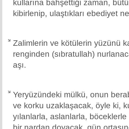
kullarına bahşettiği zaman, büt
kibirlenip, ulaştıkları ebediyet n
Zalimlerin ve kötülerin yüzünü ka
renginden (sıbratullah) nurlana
aşı.
Yeryüzündeki mülkü, onun berabe
ve korku uzaklaşacak, öyle ki, 
yılanlarla, aslanlarla, böcekler
bir nardan doyacak, gün ortası