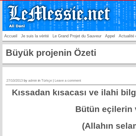
Accueil
Je suis la vérité
Le Grand Projet du Sauveur
Appel
Actualité 
Büyük projenin Özeti
27/10/2013
by
admin
in
Türkçe
|
Leave a comment
Kıssadan kısacası ve ilahi bil
Bütün eçilerin 
(Allahın sela