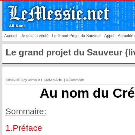
Accueil
Je suis la vérité
Le Grand Projet du Sauveur
Appel
Actualité 
Le grand projet du Sauveur (li
08/03/2013
by
admin
in
L'IMAM MAHDI
|
4 Comments
Au nom du Créa
Sommaire:
1.Préface